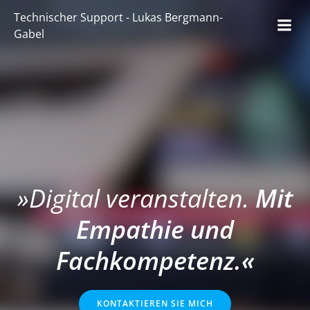
Zum
Technischer Support - Lukas Bergmann-
Inhalt
Gabel
springen
»Digital veranstalten.
Mit
Empathie und
Fachkompetenz.«
KONTAKTIEREN SIE MICH