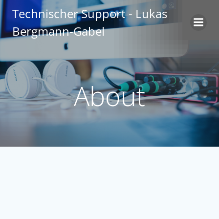
Zum
Technischer Support - Lukas
Inhalt
Bergmann-Gabel
springen
About